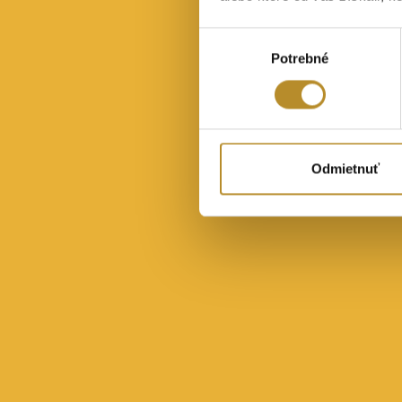
Výber
Potrebné
súhlasu
Odmietnuť