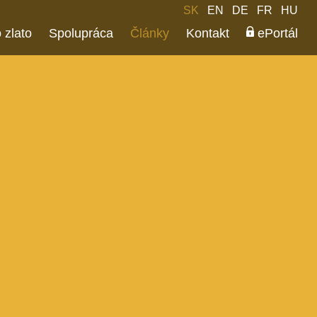
SK
EN
DE
FR
HU
 zlato
Spolupráca
Články
Kontakt
ePortál