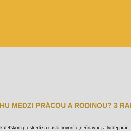
U MEDZI PRÁCOU A RODINOU? 3 R
teľskom prostredí sa často hovorí o „neúnavnej a tvrdej práci.“ 