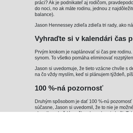
práci? Ak je podnikateľ aj rodičom, pravdepod
do noci, no ak máte rodinu, jednou z najdôleži
balance).
Jason Hennessey zdieľa zdieľa tri rady, ako n
Vyhraďte si v kalendári čas 
Prvým krokom je naplánovať si čas pre rodinu. 
synom. To všetko pomáha eliminovať rozptýleni
Jason si uvedomuje, že tieto vzácne chvíle s d
na čo vždy myslím, keď si plánujem týždeň, pí
100 %-ná pozornosť
Druhým spôsobom je dať 100 %-nú pozornosť tom
súčasne, Jason si uvedomil, že to nie je možn
okamihu a každému človeku v danej chvíli. Tak
čo robí. Táto stratégia síce nie je vždy jednod
Vychýlenie sa z každodennej