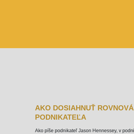
AKO DOSIAHNUŤ ROVNOVÁH
PODNIKATEĽA
Ako píše podnikateľ Jason Hennessey, v podnika