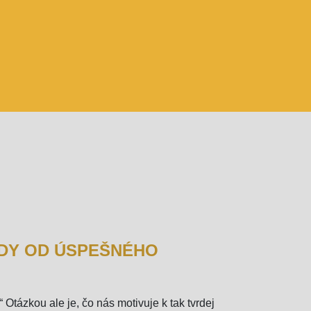
ADY OD ÚSPEŠNÉHO
Otázkou ale je, čo nás motivuje k tak tvrdej