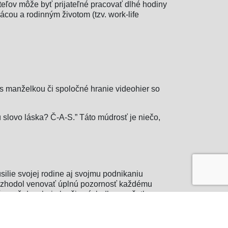
teľov môže byť prijateľné pracovať dlhé hodiny
ácou a rodinným životom (tzv. work-life
 s manželkou či spoločné hranie videohier so
ú slovo láska? Č-A-S.” Táto múdrosť je niečo,
ilie svojej rodine aj svojmu podnikaniu
a rozhodol venovať úplnú pozornosť každému
zároveň dosahuje lepšie výsledky vo všetkom,
 najdôležitejší.