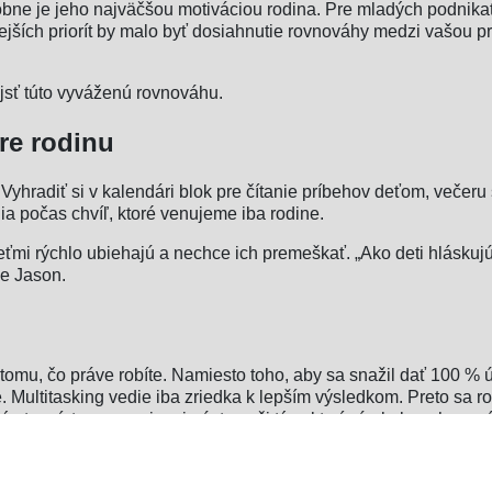
obne je jeho najväčšou motiváciou rodina. Pre mladých podnika
tejších priorít by malo byť dosiahnutie rovnováhy medzi vašou pr
ájsť túto vyváženú rovnováhu.
pre rodinu
Vyhradiť si v kalendári blok pre čítanie príbehov deťom, večeru
a počas chvíľ, ktoré venujeme iba rodine.
eťmi rýchlo ubiehajú a nechce ich premeškať. „Ako deti hláskuj
še Jason.
u, čo práve robíte. Namiesto toho, aby sa snažil dať 100 % ús
é. Multitasking vedie iba zriedka k lepším výsledkom. Preto s
ýmto prístupom prejavuje úctu voči tým, ktorí sú okolo neho a 
uchá, ale cieľom je venovať plnú pozornosť tým, ktorí sú pre neho
 rutiny