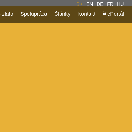
SK
EN
DE
FR
HU
 zlato
Spolupráca
Články
Kontakt
ePortál