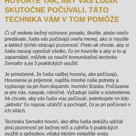
HOVORTE TAK, ABY VÁS ĽUDIA
SKUTOČNE POČÚVALI. TÁTO
TECHNIKA VÁM V TOM POMÔŽE
Či už vediete bežný rozhovor, poradu, školíte, alebo niečo
predávate, ľudia vás počúvajú oveľa menej, ako si myslíte
a taktiež rýchlo strácajú pozornosť. Preto ak chcete, aby si
ľudia naozaj vypočuli všetko, čo im hovoríte a aby si to aj
zapamätali, môžete sa naučiť komunikačnú techniku
Semafor a jej 5 praktických využití.
Je prirodzené, že ľudia radšej hovoria, ako počúvajú.
Hovorenie je príjemné, napĺňa mnohé naše potreby a
vyplavuje sa pri ňom dopamín, hormón šťastia. Počúvanie
je pre nás, naopak, náročné. Vyžaduje úsilie a sústredenie.
Ak chcete, aby vás ľudia viac počúvali, potrebujete im túto
„aktivitu“ čo najviac uľahčiť a pochopiť, čo je pri počúvaní v
ich silách.
Technika Semafor hovorí, ako dlho ľudia dokážu udržať
plnú pozornosť pri bežnej reči a zahŕňa 5 praktických
využití a spôsobov, vďaka ktorým vylepšíte svoju