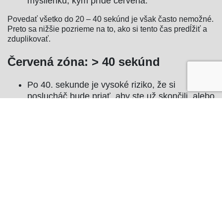
myšlienku, kým príde červená.
Povedať všetko do 20 – 40 sekúnd je však často nemožné.
Preto sa nižšie pozrieme na to, ako si tento čas predĺžiť a
zduplikovať.
Červená zóna: > 40 sekúnd
Po 40. sekunde je vysoké riziko, že si
poslucháč bude priať, aby ste už skončili, alebo
úplne stratí pozornosť. Síce aj ďalej počuje, že
rozprávate, no ak už je myšlienkami inde,
informácie sa mu nemusia uložiť do
krátkodobej pamäte. Taktiež môže stratiť
záujem o to, aby s vami v budúcnosti nadviazal
konverzáciu.
Preto by ste sa pri bežnej reči mali zmestiť do štyridsiatich
sekúnd, alebo využiť techniky, ktorými tento čas výrazne
predĺžite aj na desiatky minút: