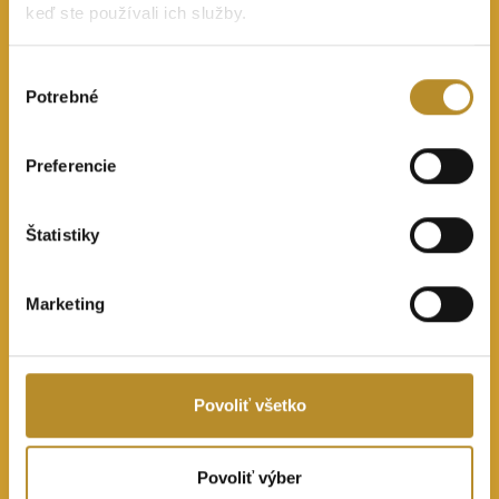
keď ste používali ich služby.
Výber
Potrebné
súhlasu
Preferencie
Štatistiky
Marketing
Povoliť všetko
Povoliť výber