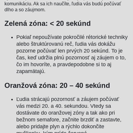
komunikáciu. Ak sa ich naučíte, ľudia vás budú počúvať
dlho a so záujmom.
Zelená zóna: < 20 sekúnd
Pokiaľ nepoužívate pokročilé rétorické techniky
alebo štruktúrovanú reč, ľudia vás dokážu
pozorne počúvať len prvých 20 sekúnd. To je
čas, keď udržia plnú pozornosť aj záujem o to,
čo im hovoríte, a pravdepodobne si to aj
zapamätajú.
Oranžová zóna: 20 – 40 sekúnd
Ľudia strácajú pozornosť a záujem počúvať
vás medzi 20. a 40. sekundou. Vtedy sa
dostávate do oranžovej zóny a tak ako pri
bežnom semafore, začnite brzdiť a zastavte,
alebo pridajte plyn a rýchlo dokončite