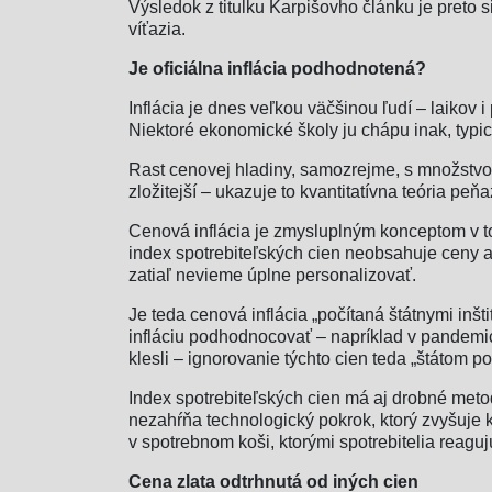
Výsledok z titulku Karpišovho článku je preto
víťazia.
Je oficiálna inflácia podhodnotená?
Inflácia je dnes veľkou väčšinou ľudí – laikov
Niektoré ekonomické školy ju chápu inak, typ
Rast cenovej hladiny, samozrejme, s množstvo
zložitejší – ukazuje to kvantitatívna teória p
Cenová inflácia je zmysluplným konceptom v to
index spotrebiteľských cien neobsahuje ceny ak
zatiaľ nevieme úplne personalizovať.
Je teda cenová inflácia „počítaná štátnymi inšt
infláciu podhodnocovať – napríklad v pandemi
klesli – ignorovanie týchto cien teda „štátom p
Index spotrebiteľských cien má aj drobné meto
nezahŕňa technologický pokrok, ktorý zvyšuje k
v spotrebnom koši, ktorými spotrebitelia reagu
Cena zlata odtrhnutá od iných cien