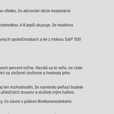
ho všetko, čo akcionári skrze korporácie
striedkov. A Karpiš ukazuje, že relatívna
tívnych spoločnostiach a tie z indexu S&P 500
och percent ročne. Nezdá sa to veľa, no zlato
atní sa zložené úročenie a hodnota jeho
ozaj len rozhodnutím, že namiesto peňazí budete
í užitočných tovarov a služieb iným ľuďom.
ky, čo súvisí s pádom Brettonwoodskeho